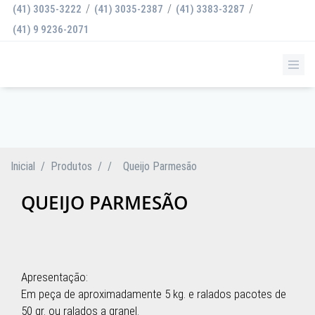
/
/
/
(41) 3035-3222
(41) 3035-2387
(41) 3383-3287
(41) 9 9236-2071
QUEIJO PARMESÃO
Inicial
/
Produtos
/
/
Queijo Parmesão
QUEIJO PARMESÃO
Apresentação:
Em peça de aproximadamente 5 kg. e ralados pacotes de
50 gr. ou ralados a granel.